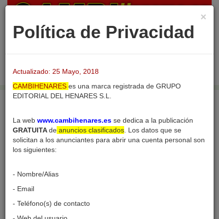
×
Política de Privacidad
Login
Publicar nuevo
Desac
barra
Actualizado: 25 Mayo, 2018
naveg
CAMBIHENARES
es una marca registrada de GRUPO
EDITORIAL DEL HENARES S.L.
Inicio
Usuarios
Perfil del usuario
La web
www.cambihenares.es
se dedica a la publicación
GRATUITA
de
anuncios clasificados
. Los datos que se
solicitan a los anunciantes para abrir una cuenta personal son
los siguientes:
Perfil del usuario
- Nombre/Alias
- Email
- Teléfono(s) de contacto
- Web del usuario