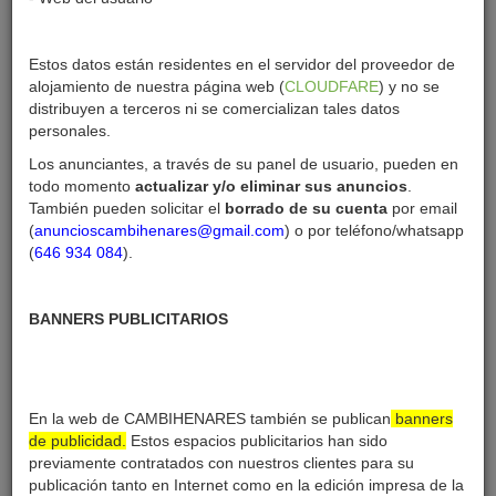
Estos datos están residentes en el servidor del proveedor de
raijeebenidys5a
alojamiento de nuestra página web (
CLOUDFARE
) y no se
distribuyen a terceros ni se comercializan tales datos
gas certificates
Revolutionizing Heating : Our Services and
personales.
Solutions
Los anunciantes, a través de su panel de usuario, pueden en
todo momento
actualizar y/o eliminar sus anuncios
.
También pueden solicitar el
borrado de su cuenta
por email
Creado:
07-12-24
(
anuncioscambihenares@gmail.com
) o por teléfono/whatsapp
Última sesión:
07-12-24
(
646 934 084
).
Enviar mensaje
BANNERS PUBLICITARIOS
En la web de CAMBIHENARES también se publican
banners
raijeebenidys5a anuncios
de publicidad.
Estos espacios publicitarios han sido
previamente contratados con nuestros clientes para su
publicación tanto en Internet como en la edición impresa de la