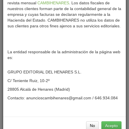
revista mensual
CAMBIHENARES
. Los datos fiscales de
nuestros clientes forman parte de la contabilidad general de la
DESTACADO SALUD
empresa y cuyas facturas se declaran regularmente a la
Hacienda del Estado. CAMBIHENARES no utiliza los datos de
sus clientes para otros fines ajenos a sus servicios editoriales.
A Debate
La entidad responsable de la administración de la página web
es:
TURISMO
GRUPO EDITORIAL DEL HENARES S.L.
C/ Teniente Ruiz, 10-2º
28805 Alcalá de Henares (Madrid)
Contacto:
anuncioscambihenares@gmail.com
/ 646.934.084
Publicidad
Política Cookies
No
Acepto