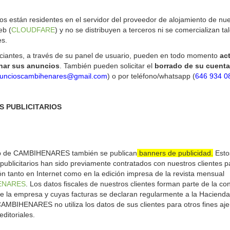
os están residentes en el servidor del proveedor de alojamiento de nu
eb (
CLOUDFARE
) y no se distribuyen a terceros ni se comercializan ta
es.
ciantes, a través de su panel de usuario, pueden en todo momento
act
inar sus anuncios
. También pueden solicitar el
borrado de su cuenta
uncioscambihenares@gmail.com
) o por teléfono/whatsapp (
646 934 0
 PUBLICITARIOS
beapb
lutionising Comfort: The New Era of Heating Solutions by Expert Engi
b de CAMBIHENARES también se publican
banners de publicidad.
Esto
publicitarios han sido previamente contratados con nuestros clientes p
ón tanto en Internet como en la edición impresa de la revista mensual
ENARES
. Los datos fiscales de nuestros clientes forman parte de la con
e la empresa y cuyas facturas se declaran regularmente a la Hacienda
AMBIHENARES no utiliza los datos de sus clientes para otros fines aj
editoriales.