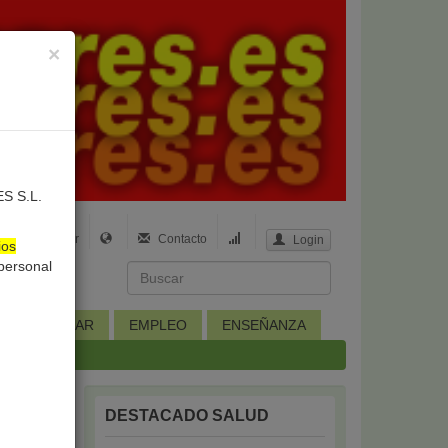
×
ES S.L.
Buscar
Contacto
Login
ios
 personal
R
HOGAR
EMPLEO
ENSEÑANZA
DESTACADO SALUD