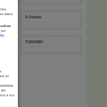
estra
les datos
A Debate
ualizar
por
84
).
TURISMO
neers
s
ara su
tabilidad
 del
enos a sus