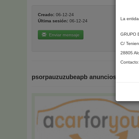
Creado:
06-12-24
La entida
Última sesión:
06-12-24
GRUPO E
Enviar mensaje
C/ Tenien
28805 Al
Contacto
psorpauzuzubeapb anuncios