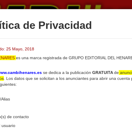
ítica de Privacidad
ado: 25 Mayo, 2018
ENARES
es una marca registrada de GRUPO EDITORIAL DEL HENAR
Inicio
Listado
Blog
FAQ
Foros
ww.cambihenares.es
se dedica a la publicación
GRATUITA
de
anunc
dos
. Los datos que se solicitan a los anunciantes para abrir una cuenta
iguientes:
BILIARIA | VENTAS
ALQUILERES
VACACIONES
MOTO
/Alias
o(s) de contacto
 usuario