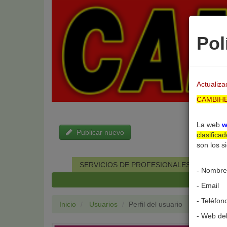
Pol
Actualiz
CAMBIH
La web
w
Publicar nuevo
clasifica
son los s
SERVICIOS DE PROFESIONALES
INMO
- Nombre
- Email
- Teléfon
Inicio
Usuarios
Perfil del usuario
- Web del