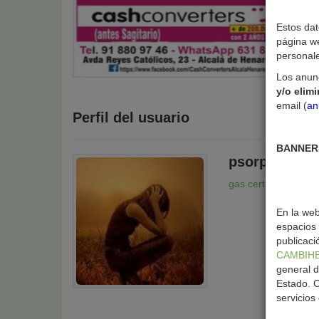
Estos dat
página w
personal
Los anun
y/o elim
email (
an
Perfil del usuario
BANNERS
psorpauzuzu
gas certificates
Revo
En la we
espacios 
publicaci
CAMBIH
general d
Estado. C
servicios 