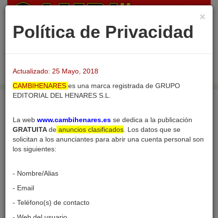
×
Política de Privacidad
Login
Publicar nuevo
Desac
barra
Actualizado: 25 Mayo, 2018
naveg
CAMBIHENARES
es una marca registrada de GRUPO
EDITORIAL DEL HENARES S.L.
Inicio
Usuarios
Perfil del usuario
La web
www.cambihenares.es
se dedica a la publicación
GRATUITA
de
anuncios clasificados
. Los datos que se
solicitan a los anunciantes para abrir una cuenta personal son
los siguientes:
Perfil del usuario
- Nombre/Alias
- Email
- Teléfono(s) de contacto
- Web del usuario