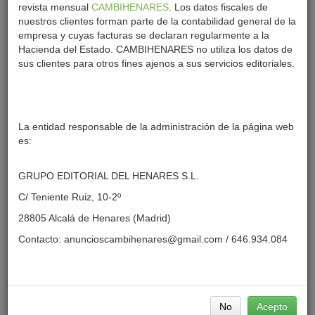
revista mensual
CAMBIHENARES
. Los datos fiscales de
nuestros clientes forman parte de la contabilidad general de la
empresa y cuyas facturas se declaran regularmente a la
Hacienda del Estado. CAMBIHENARES no utiliza los datos de
sus clientes para otros fines ajenos a sus servicios editoriales.
A Debate
La entidad responsable de la administración de la página web
es:
TURISMO
GRUPO EDITORIAL DEL HENARES S.L.
C/ Teniente Ruiz, 10-2º
28805 Alcalá de Henares (Madrid)
Contacto:
anuncioscambihenares@gmail.com
/ 646.934.084
Publicidad
Política Cookies
Condiciones de uso
Cómo publicar anuncios
No
Acepto