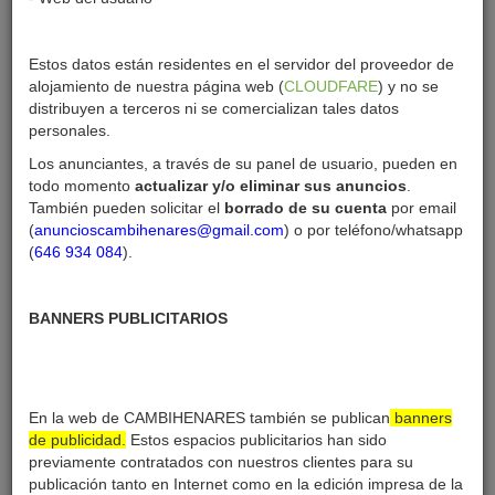
Estos datos están residentes en el servidor del proveedor de
perstuzumetasl
alojamiento de nuestra página web (
CLOUDFARE
) y no se
distribuyen a terceros ni se comercializan tales datos
personales.
Los anunciantes, a través de su panel de usuario, pueden en
Creado:
11-10-24
todo momento
actualizar y/o eliminar sus anuncios
.
Última sesión:
11-10-24
También pueden solicitar el
borrado de su cuenta
por email
(
anuncioscambihenares@gmail.com
) o por teléfono/whatsapp
Enviar mensaje
(
646 934 084
).
BANNERS PUBLICITARIOS
perstuzumetasl anuncios
En la web de CAMBIHENARES también se publican
banners
de publicidad.
Estos espacios publicitarios han sido
previamente contratados con nuestros clientes para su
publicación tanto en Internet como en la edición impresa de la
DESTACADO SALUD