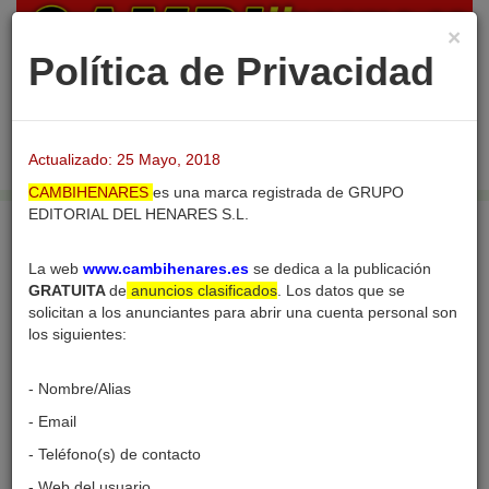
×
Política de Privacidad
Login
Publicar nuevo
Desac
barra
Actualizado: 25 Mayo, 2018
naveg
CAMBIHENARES
es una marca registrada de GRUPO
EDITORIAL DEL HENARES S.L.
Inicio
Usuarios
Perfil del usuario
La web
www.cambihenares.es
se dedica a la publicación
GRATUITA
de
anuncios clasificados
. Los datos que se
solicitan a los anunciantes para abrir una cuenta personal son
los siguientes:
Perfil del usuario
- Nombre/Alias
- Email
- Teléfono(s) de contacto
- Web del usuario