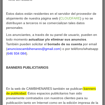
Estos datos están residentes en el servidor del proveedor de
info
alojamiento de nuestra página web (
CLOUDFARE
) y no se
distribuyen a terceros ni se comercializan tales datos
personales.
Los anunciantes, a través de su panel de usuario, pueden en
Creado:
07-04-26
todo momento
actualizar y/o eliminar sus anuncios
.
Última sesión:
07-04-26
También pueden solicitar el
borrado de su cuenta
por email
(
anuncioscambihenares@gmail.com
) o por teléfono/whatsapp
Enviar mensaje
(
646 934 084
).
BANNERS PUBLICITARIOS
info anuncios
En la web de CAMBIHENARES también se publican
banners
de publicidad.
Estos espacios publicitarios han sido
previamente contratados con nuestros clientes para su
publicación tanto en Internet como en la edición impresa de la
DESTACADO SALUD