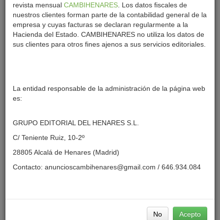
revista mensual
CAMBIHENARES
. Los datos fiscales de
nuestros clientes forman parte de la contabilidad general de la
empresa y cuyas facturas se declaran regularmente a la
Hacienda del Estado. CAMBIHENARES no utiliza los datos de
sus clientes para otros fines ajenos a sus servicios editoriales.
A Debate
La entidad responsable de la administración de la página web
es:
TURISMO
GRUPO EDITORIAL DEL HENARES S.L.
C/ Teniente Ruiz, 10-2º
28805 Alcalá de Henares (Madrid)
Contacto:
anuncioscambihenares@gmail.com
/ 646.934.084
Publicidad
Política Cookies
Condiciones de uso
Cómo publicar anuncios
No
Acepto