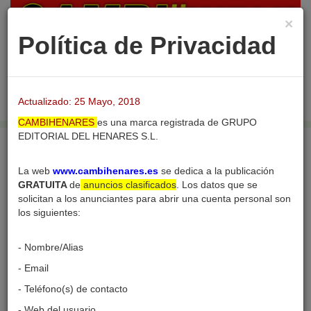
×
Política de Privacidad
Login
Publicar nuevo
Desac
barra
Actualizado: 25 Mayo, 2018
naveg
CAMBIHENARES
es una marca registrada de GRUPO
EDITORIAL DEL HENARES S.L.
Inicio
Usuarios
Perfil del usuario
La web
www.cambihenares.es
se dedica a la publicación
GRATUITA
de
anuncios clasificados
. Los datos que se
solicitan a los anunciantes para abrir una cuenta personal son
los siguientes:
Perfil del usuario
- Nombre/Alias
- Email
- Teléfono(s) de contacto
- Web del usuario