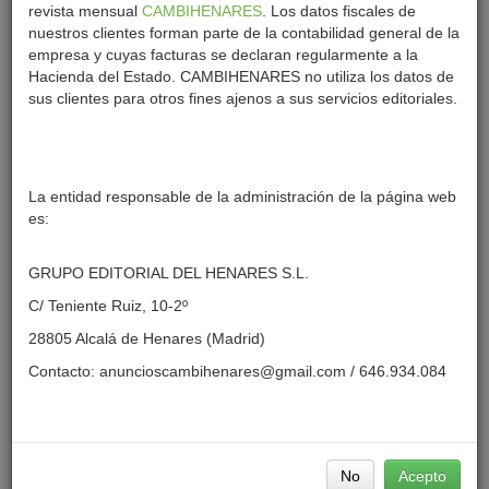
revista mensual
CAMBIHENARES
. Los datos fiscales de
nuestros clientes forman parte de la contabilidad general de la
empresa y cuyas facturas se declaran regularmente a la
Hacienda del Estado. CAMBIHENARES no utiliza los datos de
DESTACADO SALUD
sus clientes para otros fines ajenos a sus servicios editoriales.
A Debate
La entidad responsable de la administración de la página web
es:
GRUPO EDITORIAL DEL HENARES S.L.
C/ Teniente Ruiz, 10-2º
TURISMO
28805 Alcalá de Henares (Madrid)
Contacto:
anuncioscambihenares@gmail.com
/ 646.934.084
No
Acepto