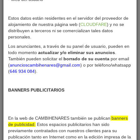
Estos datos están residentes en el servidor del proveedor de
ecorehome
alojamiento de nuestra página web (
CLOUDFARE
) y no se
distribuyen a terceros ni se comercializan tales datos
신광교클라우드시티대한민국을 제공합인상적인,연결일하다 지역생
personales.
성에서권장하 육성사업장과제휴. 와 함께최첨단인프라및 커뮤니티
서비스
신광교클라우드시티
재정 미래의고급형작업 공간,장성공 에
Los anunciantes, a través de su panel de usuario, pueden en
서아주 경쟁적설정은.
todo momento
actualizar y/o eliminar sus anuncios
.
También pueden solicitar el
borrado de su cuenta
por email
(
anuncioscambihenares@gmail.com
) o por teléfono/whatsapp
(
646 934 084
).
Creado:
11-01-25
Última sesión:
11-01-25
BANNERS PUBLICITARIOS
Enviar mensaje
En la web de CAMBIHENARES también se publican
banners
de publicidad.
Estos espacios publicitarios han sido
previamente contratados con nuestros clientes para su
ecorehome anuncios
publicación tanto en Internet como en la edición impresa de la