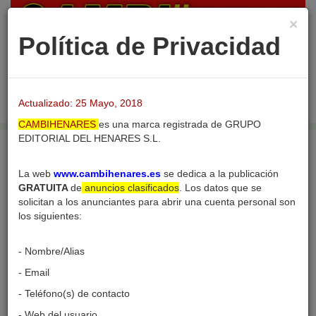
×
Política de Privacidad
Login
Publicar nuevo
Desac
barra
Actualizado: 25 Mayo, 2018
naveg
CAMBIHENARES
es una marca registrada de GRUPO
EDITORIAL DEL HENARES S.L.
Inicio
ALQUILERES
Garajes y Cocheras
Manoteras, plaza de garaje. Ocasión
La web
www.cambihenares.es
se dedica a la publicación
GRATUITA
de
anuncios clasificados
. Los datos que se
solicitan a los anunciantes para abrir una cuenta personal son
los siguientes:
- Nombre/Alias
Manoteras, plaza de
- Email
garaje. Ocasión
- Teléfono(s) de contacto
- Web del usuario