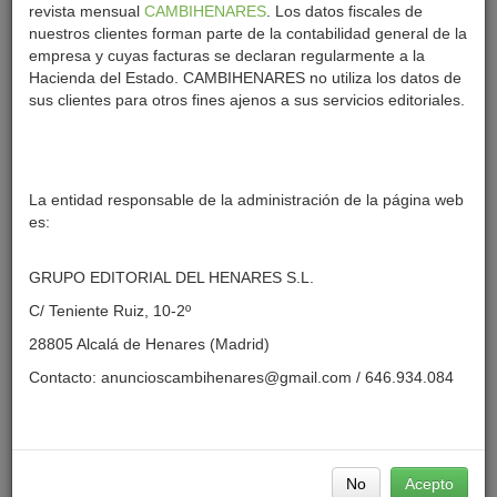
revista mensual
CAMBIHENARES
. Los datos fiscales de
nuestros clientes forman parte de la contabilidad general de la
empresa y cuyas facturas se declaran regularmente a la
Hacienda del Estado. CAMBIHENARES no utiliza los datos de
sus clientes para otros fines ajenos a sus servicios editoriales.
La entidad responsable de la administración de la página web
Precio :
80,00€
JOSE MANUEL
01-08-26
969 Visitas
es:
ALQUILA
: Particular
GRUPO EDITORIAL DEL HENARES S.L.
OFERTA - DEMANDA
: Oferta
C/ Teniente Ruiz, 10-2º
28805 Alcalá de Henares (Madrid)
Manoteras, entrada por Cuevas de Almanzora (semi-
Contacto:
anuncioscambihenares@gmail.com
/ 646.934.084
esquina a Fondón). Plaza de garaje para turismo
grande, 10 m2, primer sótano, fácil acceso y maniobra.
La enseño sin compromiso. Seriedad.
José Manuel. Tel.: 610-54.19.21 (tengo wassap).
No
Acepto
Calle Fondón, 1